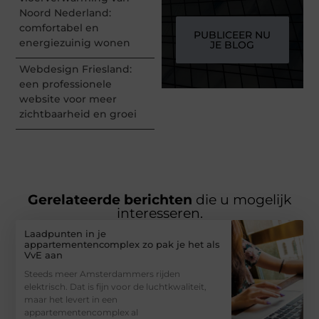
Noord Nederland:
comfortabel en
PUBLICEER NU
energiezuinig wonen
JE BLOG
Webdesign Friesland:
een professionele
website voor meer
zichtbaarheid en groei
Gerelateerde berichten
die u mogelijk
interesseren.
Laadpunten in je
appartementencomplex zo pak je het als
VvE aan
Steeds meer Amsterdammers rijden
elektrisch. Dat is fijn voor de luchtkwaliteit,
maar het levert in een
appartementencomplex al