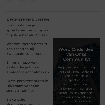
RECENTE BERICHTEN
Laadpunten in je
appartementencomplex
zo pak je het als VvE aan
Waarom meten beter is
dan schatten bij
Word Onderdeel
kwetsbare constructies
van Onze
Community!
Slimme maatwerk
kasten die je huis in
Registreer je vandaag nog
en begin met het delen
Apeldoorn echt afmaken
van jouw unieke
perspectief. Jouw
Grote partytent huren in
woorden kunnen
Hilversum voor een
informeren, inspireren,
sfeervol tuinfeest
vermaken en verbinden –
ze verdienen het om
Elektrische
gehoord te worden!
vloerverwarming van