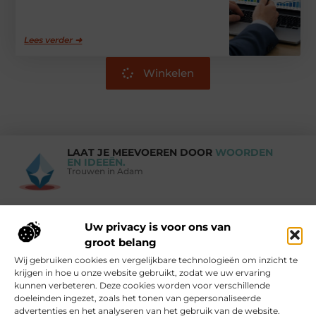
Lees verder ➜
Winkelen
LAAT JE MEEVOEREN DOOR
WOORDEN
EN IDEEËN.
Trouwen in Adam
Uw privacy is voor ons van
Vind Ons Hier :
groot belang
Wij gebruiken cookies en vergelijkbare technologieën om inzicht te
krijgen in hoe u onze website gebruikt, zodat we uw ervaring
kunnen verbeteren. Deze cookies worden voor verschillende
doeleinden ingezet, zoals het tonen van gepersonaliseerde
Beroemdheden
Uit de Media
Partners
Over ons
Ons team
advertenties en het analyseren van het gebruik van de website.