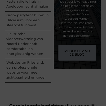
kasten die je huis in
Registreer je vandaag nog
en begin met het delen
Apeldoorn echt afmaken
van jouw unieke
perspectief. Jouw
Grote partytent huren in
woorden kunnen
Hilversum voor een
informeren, inspireren,
sfeervol tuinfeest
vermaken en verbinden –
ze verdienen het om
Elektrische
gehoord te worden!
vloerverwarming van
Noord Nederland:
comfortabel en
PUBLICEER NU
energiezuinig wonen
JE BLOG
Webdesign Friesland:
een professionele
website voor meer
zichtbaarheid en groei
Gerelateerde berichten
die u mogelijk