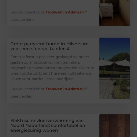
Gepubliceerd door
Trouwen in Adam.nl
//
Lees verder »
Grote partytent huren in Hilversum
voor een sfeervol tuinfeest
Een tuinfeest is pas echt geslaagd wanneer
gasten comfortabel kunnen genieten,
ongeacht de weersomstandigheden. Daarom
is een grote partytent hureneen uitstekende
keuze voor particulieren, bedrijven
Gepubliceerd door
Trouwen in Adam.nl
//
Lees verder »
Elektrische vloerverwarming van
Noord Nederland: comfortabel en
energiezuinig wonen