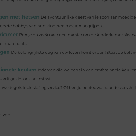
.
gen met fietsen
De avontuurlijke geest van je zoon aanmoedige
rs de hobby’s van hun kinderen moeten begrijpen....
erkamer
Ben je op zoek naar een manier om de kinderkamer sfeerv
t materiaal...
egen
De belangrijkste dag van uw leven komt er aan! Staat de belan
sionele keuken
Iedereen die weleens in een professionele keuke
rdt gezien als het minst...
euwe tegels inclusief legservice? Of ben je benieuwd naar de verschil
eizen