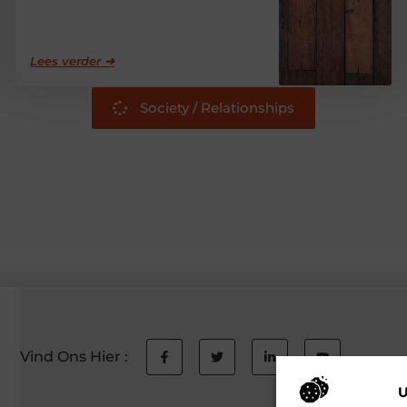
Lees verder ➜
Society / Relationships
Vind Ons Hier :
U