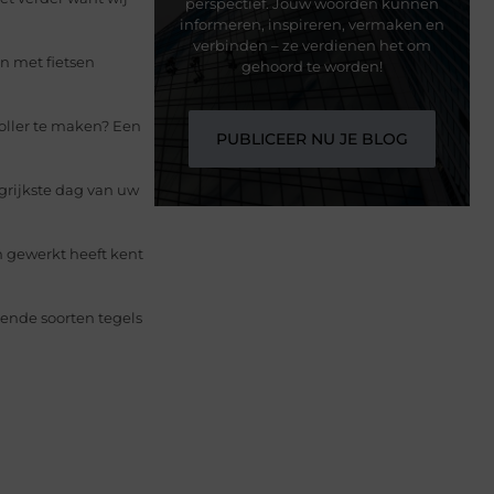
perspectief. Jouw woorden kunnen
informeren, inspireren, vermaken en
verbinden – ze verdienen het om
n met fietsen
gehoord te worden!
oller te maken? Een
PUBLICEER NU JE BLOG
grijkste dag van uw
n gewerkt heeft kent
lende soorten tegels