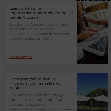
Laadpunten in je
appartementencomplex zo pak je
het als VvE aan
Steeds meer Amsterdammers rijden
elektrisch. Dat is fijn voor de
luchtkwaliteit, maar het levert in een
appartementencomplex al
Lees verder ➜
Grote partytent huren in
Hilversum voor een sfeervol
tuinfeest
Een tuinfeest is pas echt geslaagd
wanneer gasten comfortabel kunnen
genieten, ongeacht de
weersomstandigheden. Daarom is een