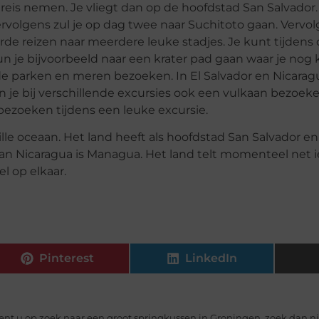
 reis nemen. Je vliegt dan op de hoofdstad San Salvador.
Vervolgens zul je op dag twee naar Suchitoto gaan. Vervol
rde reizen naar meerdere leuke stadjes. Je kunt tijdens
n je bijvoorbeeld naar een krater pad gaan waar je nog k
e parken en meren bezoeken. In El Salvador en Nicaragua
e bij verschillende excursies ook een vulkaan bezoeken
 bezoeken tijdens een leuke excursie.
le oceaan. Het land heeft als hoofdstad San Salvador en 
an Nicaragua is Managua. Het land telt momenteel net 
l op elkaar.
Pinterest
LinkedIn
ent u op zoek naar een groot springkussen in Groningen, zoek dan ni