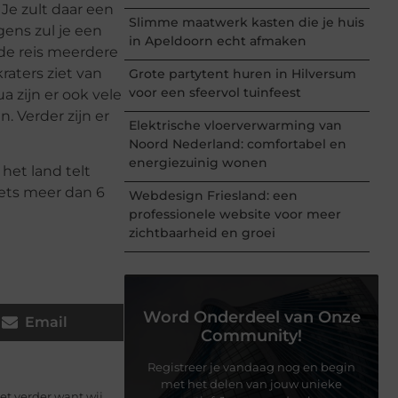
 Je zult daar een
Slimme maatwerk kasten die je huis
gens zul je een
in Apeldoorn echt afmaken
 de reis meerdere
raters ziet van
Grote partytent huren in Hilversum
voor een sfeervol tuinfeest
 zijn er ook vele
. Verder zijn er
Elektrische vloerverwarming van
Noord Nederland: comfortabel en
energiezuinig wonen
het land telt
iets meer dan 6
Webdesign Friesland: een
professionele website voor meer
zichtbaarheid en groei
Word Onderdeel van Onze
Email
Community!
Registreer je vandaag nog en begin
met het delen van jouw unieke
et verder want wij