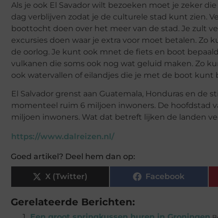
Als je ook El Savador wilt bezoeken moet je zeker die
dag verblijven zodat je de culturele stad kunt zien. 
boottocht doen over het meer van de stad. Je zult ve
excursies doen waar je extra voor moet betalen. Zo ku
de oorlog. Je kunt ook mnet de fiets en boot bepaald
vulkanen die soms ook nog wat geluid maken. Zo kun j
ook watervallen of eilandjes die je met de boot kunt
El Salvador grenst aan Guatemala, Honduras en de stil
momenteel ruim 6 miljoen inwoners. De hoofdstad v
miljoen inwoners. Wat dat betreft lijken de landen vee
https://www.dalreizen.nl/
Goed artikel? Deel hem dan op:
X (Twitter)
Facebook
Gerelateerde Berichten:
Een groot springkussen huren in Groningen
B