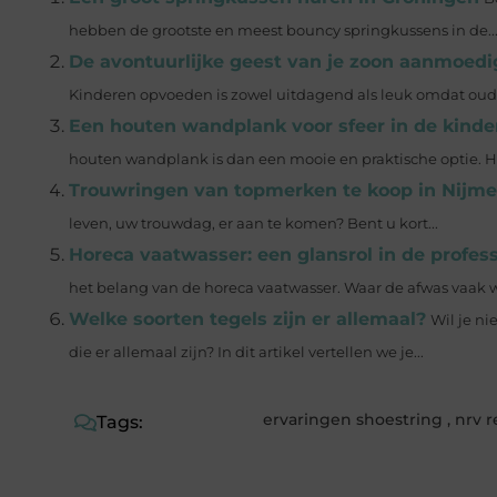
hebben de grootste en meest bouncy springkussens in de..
De avontuurlijke geest van je zoon aanmoedi
Kinderen opvoeden is zowel uitdagend als leuk omdat oude
Een houten wandplank voor sfeer in de kind
houten wandplank is dan een mooie en praktische optie. He
Trouwringen van topmerken te koop in Nijm
leven, uw trouwdag, er aan te komen? Bent u kort...
Horeca vaatwasser: een glansrol in de profes
het belang van de horeca vaatwasser. Waar de afwas vaak wo
Welke soorten tegels zijn er allemaal?
Wil je ni
die er allemaal zijn? In dit artikel vertellen we je...
ervaringen shoestring
,
nrv r
Tags: