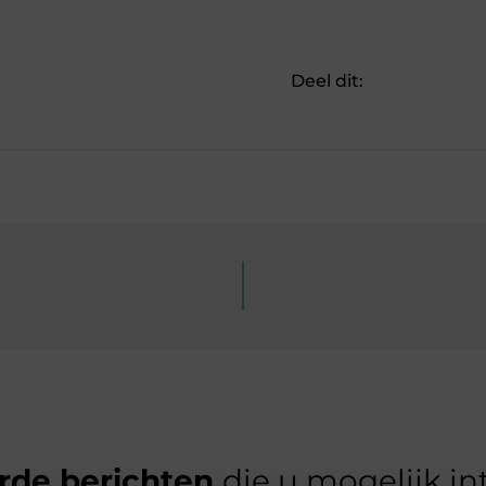
Deel dit:
rde berichten
die u mogelijk in