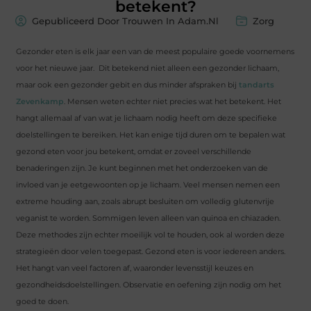
betekent?
Gepubliceerd Door Trouwen In Adam.nl
Zorg
Gezonder eten is elk jaar een van de meest populaire goede voornemens
voor het nieuwe jaar. Dit betekend niet alleen een gezonder lichaam,
maar ook een gezonder gebit en dus minder afspraken bij
tandarts
Zevenkamp
. Mensen weten echter niet precies wat het betekent. Het
hangt allemaal af van wat je lichaam nodig heeft om deze specifieke
doelstellingen te bereiken. Het kan enige tijd duren om te bepalen wat
gezond eten voor jou betekent, omdat er zoveel verschillende
benaderingen zijn. Je kunt beginnen met het onderzoeken van de
invloed van je eetgewoonten op je lichaam. Veel mensen nemen een
extreme houding aan, zoals abrupt besluiten om volledig glutenvrije
veganist te worden. Sommigen leven alleen van quinoa en chiazaden.
Deze methodes zijn echter moeilijk vol te houden, ook al worden deze
strategieën door velen toegepast. Gezond eten is voor iedereen anders.
Het hangt van veel factoren af, waaronder levensstijl keuzes en
gezondheidsdoelstellingen. Observatie en oefening zijn nodig om het
goed te doen.