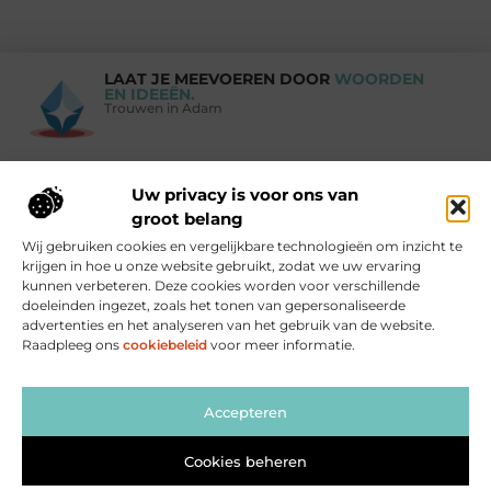
LAAT JE MEEVOEREN DOOR
WOORDEN
EN IDEEËN.
Trouwen in Adam
Uw privacy is voor ons van
Vind Ons Hier :
groot belang
Wij gebruiken cookies en vergelijkbare technologieën om inzicht te
krijgen in hoe u onze website gebruikt, zodat we uw ervaring
kunnen verbeteren. Deze cookies worden voor verschillende
doeleinden ingezet, zoals het tonen van gepersonaliseerde
Beroemdheden
Uit de Media
Partners
Over ons
Ons team
advertenties en het analyseren van het gebruik van de website.
Raadpleeg ons
cookiebeleid
voor meer informatie.
Contact
Blog publiceren
Website index
Cookiebeleid (EU)
Goede links inkopen: zo versterk je jouw website op de juiste manier
Linkbuilding geld verdienen: zo maak jij er winst mee
Accepteren
Cookies beheren
www.trouweninadam.nl.
All Rights Reserved © 2025