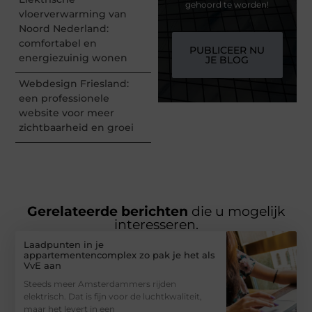
gehoord te worden!
vloerverwarming van
Noord Nederland:
comfortabel en
PUBLICEER NU
energiezuinig wonen
JE BLOG
Webdesign Friesland:
een professionele
website voor meer
zichtbaarheid en groei
Gerelateerde berichten
die u mogelijk
interesseren.
Laadpunten in je
appartementencomplex zo pak je het als
VvE aan
Steeds meer Amsterdammers rijden
elektrisch. Dat is fijn voor de luchtkwaliteit,
maar het levert in een