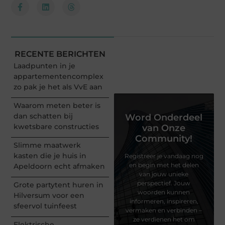
RECENTE BERICHTEN
Laadpunten in je
appartementencomplex
zo pak je het als VvE aan
Waarom meten beter is
dan schatten bij
Word Onderdeel
kwetsbare constructies
van Onze
Community!
Slimme maatwerk
kasten die je huis in
Registreer je vandaag nog
en begin met het delen
Apeldoorn echt afmaken
van jouw unieke
perspectief. Jouw
Grote partytent huren in
woorden kunnen
Hilversum voor een
informeren, inspireren,
sfeervol tuinfeest
vermaken en verbinden –
ze verdienen het om
Elektrische