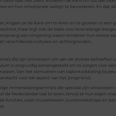
in deze fase. Het biedt kinderen de kans om sociale vaa
en en hun emotionele welzijn te bevorderen. En dat alle
 krijgen ze de kans om te leren en te groeien in een 
sisschool, maar legt ook de basis voor levenslange leer
deropvang een omgeving waarin kinderen hun eerste so
 verschillende culturen en achtergronden.
ma’s die zijn ontworpen om aan de diverse behoeften 
culum is zorgvuldig samengesteld om te zorgen voor een
groepen. Van het stimuleren van taalontwikkeling bij peu
aandacht voor elk aspect van het jonge kind.
lige immersieprogramma’s die speciaal zijn ontworpen 
 de Nederlandse taal te leren, terwijl ze hun eigen mo
le functies, zoals muzieklessen, kunstworkshops en be
nd.