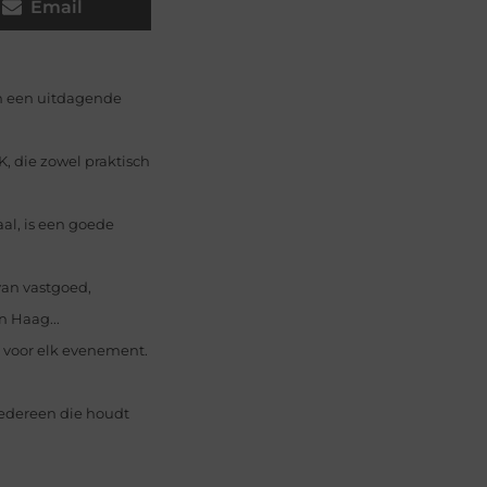
Email
n een uitdagende
, die zowel praktisch
aal, is een goede
van vastgoed,
n Haag...
ng voor elk evenement.
edereen die houdt