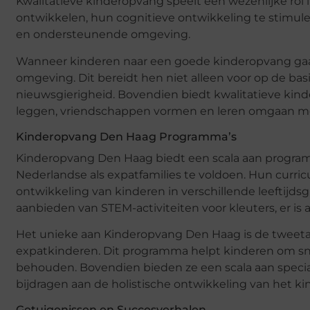
Kwalitatieve kinderopvang speelt een wezenlijke rol 
ontwikkelen, hun cognitieve ontwikkeling te stimuler
en ondersteunende omgeving.
Wanneer kinderen naar een goede kinderopvang gaan,
omgeving. Dit bereidt hen niet alleen voor op de ba
nieuwsgierigheid. Bovendien biedt kwalitatieve kin
leggen, vriendschappen vormen en leren omgaan met
Kinderopvang Den Haag Programma’s
Kinderopvang Den Haag biedt een scala aan program
Nederlandse als expatfamilies te voldoen. Hun curri
ontwikkeling van kinderen in verschillende leeftijds
aanbieden van STEM-activiteiten voor kleuters, er is 
Het unieke aan Kinderopvang Den Haag is de tweeta
expatkinderen. Dit programma helpt kinderen om snel
behouden. Bovendien bieden ze een scala aan specia
bijdragen aan de holistische ontwikkeling van het ki
Getuigenissen en Succesverhalen