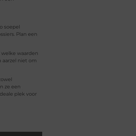
zo soepel
siers. Plan een
en welke waarden
 aarzel niet om
zowel
en ze een
deale plek voor