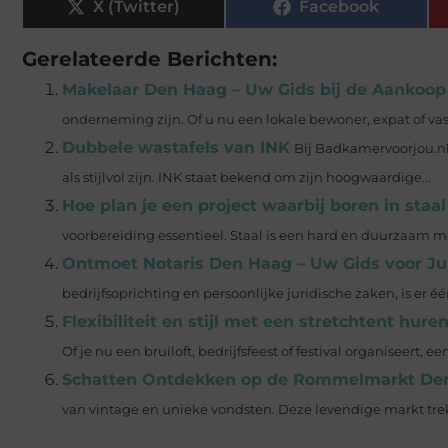
X (Twitter)
Facebook
Gerelateerde Berichten:
Makelaar Den Haag – Uw Gids bij de Aankoop 
onderneming zijn. Of u nu een lokale bewoner, expat of vas
Dubbele wastafels van INK
Bij Badkamervoorjou.nl 
als stijlvol zijn. INK staat bekend om zijn hoogwaardige...
Hoe plan je een project waarbij boren in staal
voorbereiding essentieel. Staal is een hard en duurzaam mat
Ontmoet Notaris Den Haag – Uw Gids voor Ju
bedrijfsoprichting en persoonlijke juridische zaken, is er
Flexibiliteit en stijl met een stretchtent hure
Of je nu een bruiloft, bedrijfsfeest of festival organiseert, een
Schatten Ontdekken op de Rommelmarkt De
van vintage en unieke vondsten. Deze levendige markt trekt