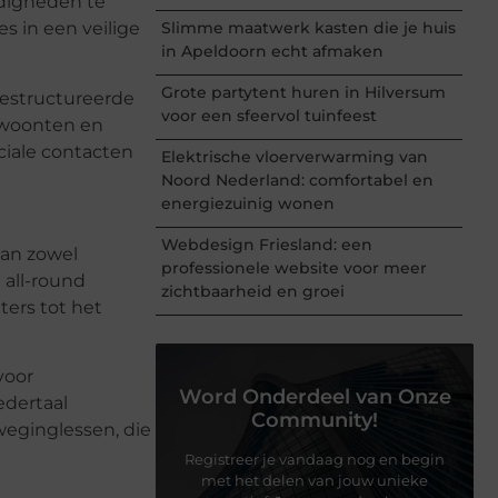
rdigheden te
s in een veilige
Slimme maatwerk kasten die je huis
in Apeldoorn echt afmaken
Grote partytent huren in Hilversum
gestructureerde
voor een sfeervol tuinfeest
gewoonten en
ciale contacten
Elektrische vloerverwarming van
Noord Nederland: comfortabel en
energiezuinig wonen
Webdesign Friesland: een
van zowel
professionele website voor meer
 all-round
zichtbaarheid en groei
ters tot het
voor
Word Onderdeel van Onze
edertaal
Community!
weginglessen, die
Registreer je vandaag nog en begin
met het delen van jouw unieke