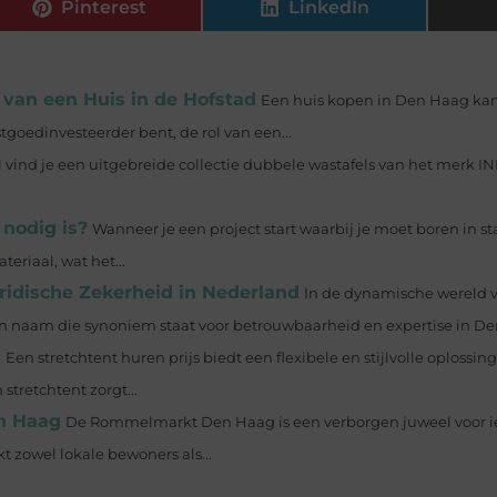
Pinterest
LinkedIn
van een Huis in de Hofstad
Een huis kopen in Den Haag ka
tgoedinvesteerder bent, de rol van een...
vind je een uitgebreide collectie dubbele wastafels van het merk INK
 nodig is?
Wanneer je een project start waarbij je moet boren in st
eriaal, wat het...
ridische Zekerheid in Nederland
In de dynamische wereld 
 één naam die synoniem staat voor betrouwbaarheid en expertise in De
n
Een stretchtent huren prijs biedt een flexibele en stijlvolle oplossi
 stretchtent zorgt...
n Haag
De Rommelmarkt Den Haag is een verborgen juweel voor i
 zowel lokale bewoners als...