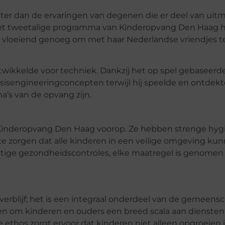
 beter dan de ervaringen van degenen die er deel van u
ij het tweetalige programma van Kinderopvang Den Haag 
e vloeiend genoeg om met haar Nederlandse vriendjes t
ntwikkelde voor techniek. Dankzij het op spel gebaseer
sisengineeringconcepten terwijl hij speelde en ontdekt
a’s van de opvang zijn.
j Kinderopvang Den Haag voorop. Ze hebben strenge hyg
e zorgen dat alle kinderen in een veilige omgeving ku
atige gezondheidscontroles, elke maatregel is genomen
erblijf; het is een integraal onderdeel van de gemeens
en om kinderen en ouders een breed scala aan diensten
ethos zorgt ervoor dat kinderen niet alleen opgroeien 