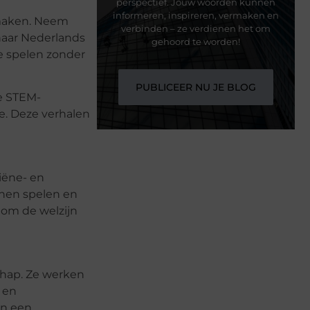
perspectief. Jouw woorden kunnen
informeren, inspireren, vermaken en
itmaken. Neem
verbinden – ze verdienen het om
haar Nederlands
gehoord te worden!
e spelen zonder
PUBLICEER NU JE BLOG
de STEM-
e. Deze verhalen
iëne- en
nnen spelen en
 om de welzijn
chap. Ze werken
 en
in een