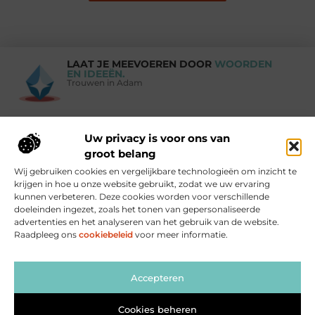
LAAT JE MEEVOEREN DOOR
WOORDEN
EN IDEEËN.
Trouwen in Adam
Uw privacy is voor ons van
Vind Ons Hier :
groot belang
Wij gebruiken cookies en vergelijkbare technologieën om inzicht te
krijgen in hoe u onze website gebruikt, zodat we uw ervaring
kunnen verbeteren. Deze cookies worden voor verschillende
doeleinden ingezet, zoals het tonen van gepersonaliseerde
Beroemdheden
Uit de Media
Partners
Over ons
Ons team
advertenties en het analyseren van het gebruik van de website.
Raadpleeg ons
cookiebeleid
voor meer informatie.
Contact
Blog publiceren
Website index
Cookiebeleid (EU)
Goede links inkopen: zo versterk je jouw website op de juiste manier
Linkbuilding geld verdienen: zo maak jij er winst mee
Accepteren
Cookies beheren