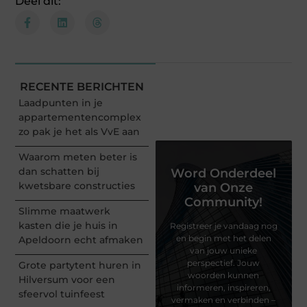
Deel dit:
RECENTE BERICHTEN
Laadpunten in je
appartementencomplex
zo pak je het als VvE aan
Waarom meten beter is
dan schatten bij
Word Onderdeel
kwetsbare constructies
van Onze
Community!
Slimme maatwerk
kasten die je huis in
Registreer je vandaag nog
en begin met het delen
Apeldoorn echt afmaken
van jouw unieke
perspectief. Jouw
Grote partytent huren in
woorden kunnen
Hilversum voor een
informeren, inspireren,
sfeervol tuinfeest
vermaken en verbinden –