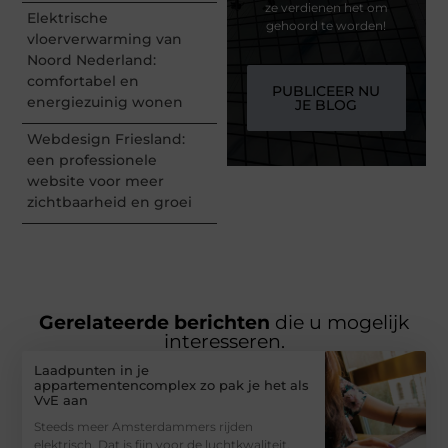
ze verdienen het om
Elektrische
gehoord te worden!
vloerverwarming van
Noord Nederland:
comfortabel en
PUBLICEER NU
energiezuinig wonen
JE BLOG
Webdesign Friesland:
een professionele
website voor meer
zichtbaarheid en groei
Gerelateerde berichten
die u mogelijk
interesseren.
Laadpunten in je
appartementencomplex zo pak je het als
VvE aan
Steeds meer Amsterdammers rijden
elektrisch. Dat is fijn voor de luchtkwaliteit,