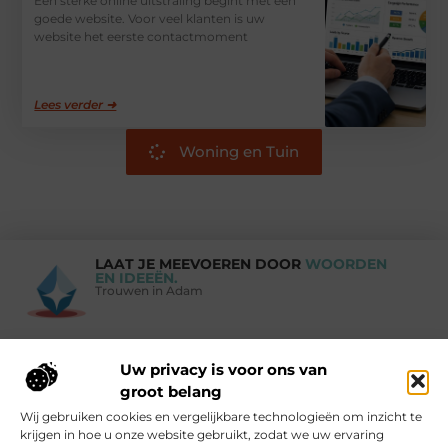
Een sterke online uitstraling begint met een
goede website. Voor veel klanten is uw
website het eerste contactmoment
Lees verder ➜
Woning en Tuin
LAAT JE MEEVOEREN DOOR
WOORDEN
EN IDEEËN.
Trouwen in Adam
Uw privacy is voor ons van
Vind Ons Hier :
groot belang
Wij gebruiken cookies en vergelijkbare technologieën om inzicht te
krijgen in hoe u onze website gebruikt, zodat we uw ervaring