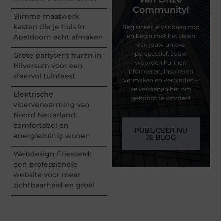
Community!
Slimme maatwerk
kasten die je huis in
Registreer je vandaag nog
en begin met het delen
Apeldoorn echt afmaken
van jouw unieke
perspectief. Jouw
Grote partytent huren in
woorden kunnen
Hilversum voor een
informeren, inspireren,
sfeervol tuinfeest
vermaken en verbinden –
ze verdienen het om
Elektrische
gehoord te worden!
vloerverwarming van
Noord Nederland:
comfortabel en
PUBLICEER NU
energiezuinig wonen
JE BLOG
Webdesign Friesland:
een professionele
website voor meer
zichtbaarheid en groei