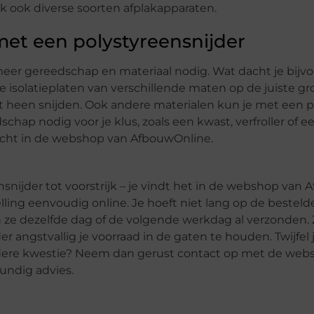
 ook diverse soorten afplakapparaten.
met een polystyreensnijder
s meer gereedschap en materiaal nodig. Wat dacht je bijv
e isolatieplaten van verschillende maten op de juiste gr
 heen snijden. Ook andere materialen kun je met een p
chap nodig voor je klus, zoals een kwast, verfroller of e
echt in de webshop van AfbouwOnline.
ensnijder tot voorstrijk – je vindt het in de webshop van
elling eenvoudig online. Je hoeft niet lang op de bestel
 ze dezelfde dag of de volgende werkdag al verzonden. 
er angstvallig je voorraad in de gaten te houden. Twijfel
ndere kwestie? Neem dan gerust contact op met de web
undig advies.