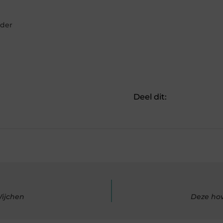
jder
Deel dit:
Wijchen
Deze hov