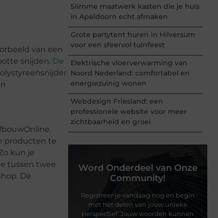
Slimme maatwerk kasten die je huis
in Apeldoorn echt afmaken
Grote partytent huren in Hilversum
voor een sfeervol tuinfeest
oorbeeld van een
ootte snijden.
De
Elektrische vloerverwarming van
olystyreensnijder
Noord Nederland: comfortabel en
energiezuinig wonen
en
Webdesign Friesland: een
professionele website voor meer
zichtbaarheid en groei
 AfbouwOnline.
de producten te
Zo kun je
 je tussen twee
Word Onderdeel van Onze
shop. De
Community!
Registreer je vandaag nog en begin
met het delen van jouw unieke
perspectief. Jouw woorden kunnen