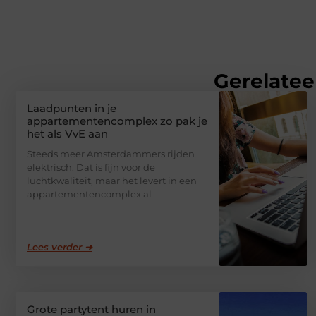
Gerelatee
Laadpunten in je
appartementencomplex zo pak je
het als VvE aan
Steeds meer Amsterdammers rijden
elektrisch. Dat is fijn voor de
luchtkwaliteit, maar het levert in een
appartementencomplex al
Lees verder ➜
Grote partytent huren in