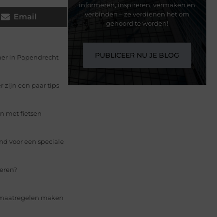
informeren, inspireren, vermaken en
verbinden – ze verdienen het om
Email
gehoord te worden!
PUBLICEER NU JE BLOG
er in Papendrecht
 zijn een paar tips
n met fietsen
nd voor een speciale
beren?
namaatregelen maken