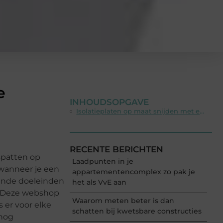
e
INHOUDSOPGAVE
Isolatieplaten op maat snijden met een polystyreensnijder
RECENTE BERICHTEN
spatten op
Laadpunten in je
wanneer je een
appartementencomplex zo pak je
pende doeleinden
het als VvE aan
. Deze webshop
Waarom meten beter is dan
 er voor elke
schatten bij kwetsbare constructies
 nog