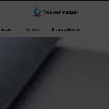
isatie
Contact
Blog publiceren