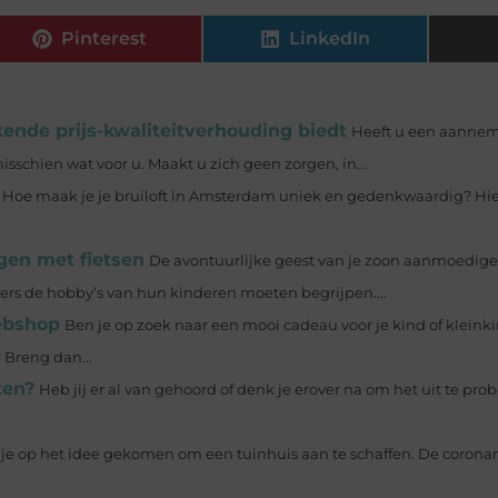
Pinterest
LinkedIn
ende prijs-kwaliteitverhouding biedt
Heeft u een aannem
schien wat voor u. Maakt u zich geen zorgen, in...
Hoe maak je je bruiloft in Amsterdam uniek en gedenkwaardig? Hier
gen met fietsen
De avontuurlijke geest van je zoon aanmoedige
rs de hobby’s van hun kinderen moeten begrijpen....
ebshop
Ben je op zoek naar een mooi cadeau voor je kind of kleinki
 Breng dan...
zen?
Heb jij er al van gehoord of denk je erover na om het uit te pro
 je op het idee gekomen om een tuinhuis aan te schaffen. De coro