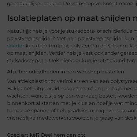
gemakkelijker maken. De webshop verkoopt namelijk
Isolatieplaten op maat snijden 
Natuurlijk heb je voor je stukadoors- of schilderklu
polystyreensnijder? Met een polystyreensnijder kun j
snijder
kan door tempex, polystyreen en schuimplaat
op maat snijden. Verder heb je vast ook ander gereeds
stukadoorspaan. Ook hiervoor kun je uitstekend ter
Al je benodigdheden in één webshop bestellen
Van afdekplastic tot verfrollers en van een polystyre
Bekijk het uitgebreide assortiment en plaats je best
wachten, want als je op een werkdag bestelt, worden
binnenkort al starten met je klus en hoef je wat mind
bepaalde spanen of heb je advies nodig over een a
vriendelijke medewerkers voorzien je graag van desk
Goed artikel? Deel hem dan op: