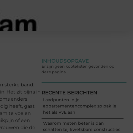
INHOUDSOPGAVE
Er zijn geen kopteksten gevonden op
deze pagina.
en sterke band.
 Het zit bijna in
RECENTE BERICHTEN
 soms anders
Laadpunten in je
dig heeft, gaat
appartementencomplex zo pak je
het als VvE aan
aam te voelen
ikpijn of een
Waarom meten beter is dan
 vrouwen die de
schatten bij kwetsbare constructies