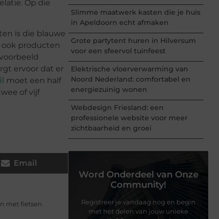
latie. Op die
Slimme maatwerk kasten die je huis
in Apeldoorn echt afmaken
ten is die blauwe
Grote partytent huren in Hilversum
r ook producten
voor een sfeervol tuinfeest
jvoorbeeld
rgt ervoor dat er
Elektrische vloerverwarming van
Noord Nederland: comfortabel en
il
moet een half
energiezuinig wonen
wee of vijf
Webdesign Friesland: een
professionele website voor meer
zichtbaarheid en groei
Email
Word Onderdeel van Onze
Community!
Registreer je vandaag nog en begin
n met fietsen
met het delen van jouw unieke