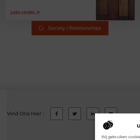
Lees verder ➜
Society / Relationships
Vind Ons Hier :
U
Wij gebruiken cookie