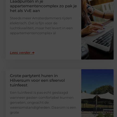
Laadpunten in je
appartementencomplex zo pak je
het als VvE aan
Steeds meer Amsterdammers rijden
elektrisch. Dat is fijn voor de
luchtkwaliteit, maar het levert in een
appartementencomplex al
Lees verder ➜
Grote partytent huren in
Hilversum voor een sfeervol
tuinfeest
Een tuinfeest is pas echt geslaagd
wanneer gasten comfortabel kunnen
genieten, ongeacht de
weersomstandigheden. Daarom is een
grote