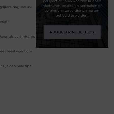
perspectief. Jouw woorden kunnen
informeren, inspireren, vermaken en
grijkste dag van uw
verbinden – ze verdienen het om
gehoord te worden!
beren?
PUBLICEER NU JE BLOG
ren als een irritante
 een feest wordt om
 zijn een paar tips