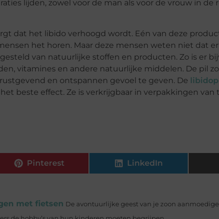
ties lijden, zowel voor de man als voor de vrouw in de re
gt dat het libido verhoogd wordt. Eén van deze produc
ls mensen het horen. Maar deze mensen weten niet dat e
gesteld van natuurlijke stoffen en producten. Zo is er bi
uiden, vitamines en andere natuurlijke middelen. De pil zo
 rustgevend en ontspannen gevoel te geven. De
libidop
 beste effect. Ze is verkrijgbaar in verpakkingen van t
Pinterest
LinkedIn
gen met fietsen
De avontuurlijke geest van je zoon aanmoedige
rs de hobby’s van hun kinderen moeten begrijpen....