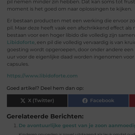
pil nemen minder zin hebben. Dat kan soms tot frustra
moment is het goed om naar oplossingen te kijken.
Er bestaan producten met een werking die ervoor zor
pil. Maar deze heeft vaak een afschrikkend effect a
bestaan voor een hoger libido die volledig zijn samen
Libidoforte
, een pil die volledig vervaardig is van kr
goesting wordt opgeroepen, door onder andere een
uur voor de eigenlijke daad worden ingenomen voor het
capsules.
https://www.libidoforte.com
Goed artikel? Deel hem dan op:
X (Twitter)
Facebook
Gerelateerde Berichten:
De avontuurlijke geest van je zoon aanmoedi
Kinderen opvoeden is zowel uitdagend als leuk omdat oude