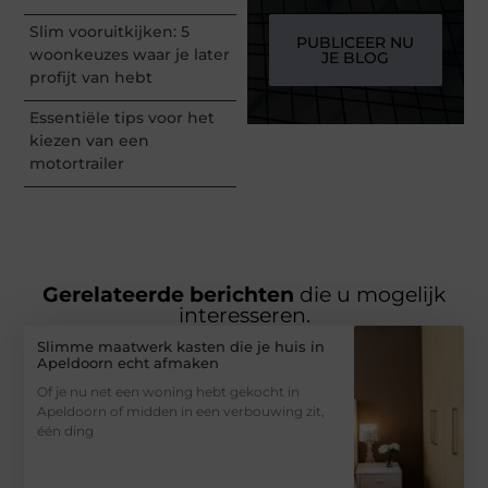
Slim vooruitkijken: 5
PUBLICEER NU
woonkeuzes waar je later
JE BLOG
profijt van hebt
Essentiële tips voor het
kiezen van een
motortrailer
Gerelateerde berichten
die u mogelijk
interesseren.
Slimme maatwerk kasten die je huis in
Apeldoorn echt afmaken
Of je nu net een woning hebt gekocht in
Apeldoorn of midden in een verbouwing zit,
één ding