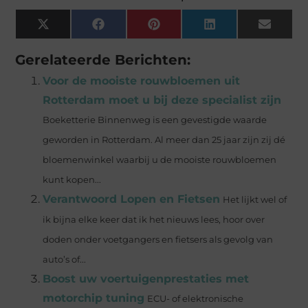
X
Facebook
Pinterest
LinkedIn
Email
(Twitter)
Gerelateerde Berichten:
Voor de mooiste rouwbloemen uit
Rotterdam moet u bij deze specialist zijn
Boeketterie Binnenweg is een gevestigde waarde
geworden in Rotterdam. Al meer dan 25 jaar zijn zij dé
bloemenwinkel waarbij u de mooiste rouwbloemen
kunt kopen...
Verantwoord Lopen en Fietsen
Het lijkt wel of
ik bijna elke keer dat ik het nieuws lees, hoor over
doden onder voetgangers en fietsers als gevolg van
auto’s of...
Boost uw voertuigenprestaties met
motorchip tuning
ECU- of elektronische