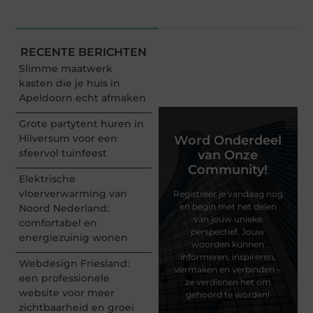
RECENTE BERICHTEN
Slimme maatwerk
kasten die je huis in
Apeldoorn echt afmaken
Grote partytent huren in
Hilversum voor een
Word Onderdeel
sfeervol tuinfeest
van Onze
Community!
Elektrische
vloerverwarming van
Registreer je vandaag nog
en begin met het delen
Noord Nederland:
van jouw unieke
comfortabel en
perspectief. Jouw
energiezuinig wonen
woorden kunnen
informeren, inspireren,
Webdesign Friesland:
vermaken en verbinden –
een professionele
ze verdienen het om
website voor meer
gehoord te worden!
zichtbaarheid en groei