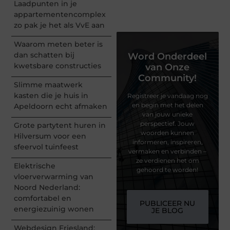
Laadpunten in je
appartementencomplex
zo pak je het als VvE aan
Waarom meten beter is
dan schatten bij
Word Onderdeel
kwetsbare constructies
van Onze
Community!
Slimme maatwerk
kasten die je huis in
Registreer je vandaag nog
en begin met het delen
Apeldoorn echt afmaken
van jouw unieke
perspectief. Jouw
Grote partytent huren in
woorden kunnen
Hilversum voor een
informeren, inspireren,
sfeervol tuinfeest
vermaken en verbinden –
ze verdienen het om
Elektrische
gehoord te worden!
vloerverwarming van
Noord Nederland:
comfortabel en
PUBLICEER NU
energiezuinig wonen
JE BLOG
Webdesign Friesland: