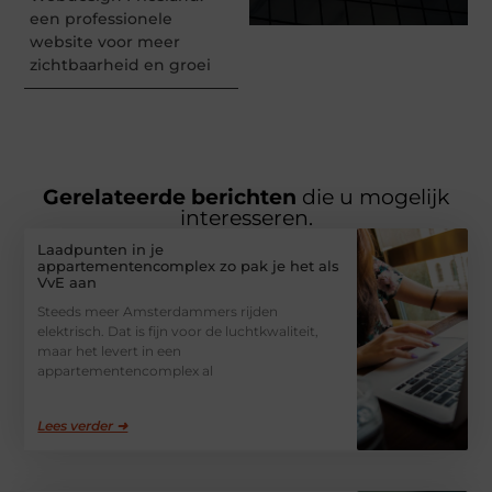
een professionele
website voor meer
zichtbaarheid en groei
Gerelateerde berichten
die u mogelijk
interesseren.
Laadpunten in je
appartementencomplex zo pak je het als
VvE aan
Steeds meer Amsterdammers rijden
elektrisch. Dat is fijn voor de luchtkwaliteit,
maar het levert in een
appartementencomplex al
Lees verder ➜