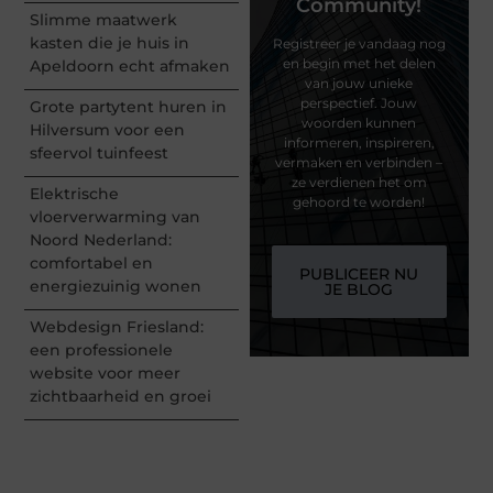
Community!
Slimme maatwerk
kasten die je huis in
Registreer je vandaag nog
en begin met het delen
Apeldoorn echt afmaken
van jouw unieke
perspectief. Jouw
Grote partytent huren in
woorden kunnen
Hilversum voor een
informeren, inspireren,
sfeervol tuinfeest
vermaken en verbinden –
ze verdienen het om
Elektrische
gehoord te worden!
vloerverwarming van
Noord Nederland:
comfortabel en
PUBLICEER NU
energiezuinig wonen
JE BLOG
Webdesign Friesland:
een professionele
website voor meer
zichtbaarheid en groei