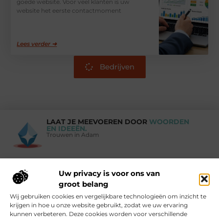
goede website. Voor veel klanten is uw
website het eerste contactmoment
Lees verder ➜
Bedrijven
LAAT JE MEEVOEREN DOOR
WOORDEN
EN IDEEËN.
Trouwen in Adam
Uw privacy is voor ons van
Vind Ons Hier :
groot belang
Wij gebruiken cookies en vergelijkbare technologieën om inzicht te
krijgen in hoe u onze website gebruikt, zodat we uw ervaring
kunnen verbeteren. Deze cookies worden voor verschillende