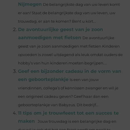
Nijmegen
De belangrijkste dag van uw leven komt
er aan! Staat de belangrijkste dag van uw leven, uw
trouwdag, er aan te komen? Bent u kort...
De avontuurlijke geest van je zoon
aanmoedigen met fietsen
De avontuurlijke
geest van je zoon aanmoedigen met fietsen Kinderen
opvoeden is zowel uitdagend als leuk omdat ouders de
hobby’s van hun kinderen moeten begrijpen....
Geef een bijzonder cadeau in de vorm van
een geboorteplankje
Is een van jouw
vriendinnen, collega’s of kennissen zwanger en wil je
een origineel cadeau geven? Geef haar dan een
geboorteplankje van Babyzus. Dit bedrijf...
11 tips om je trouwfeest tot een succes te
maken
Jouw trouwdag is een belangrijke dag en
dus wil je ook dat het een feest wordt om nooit te