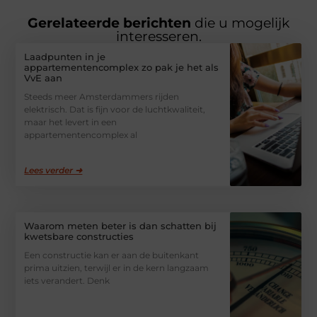
Gerelateerde berichten
die u mogelijk
interesseren.
Laadpunten in je
appartementencomplex zo pak je het als
VvE aan
Steeds meer Amsterdammers rijden
elektrisch. Dat is fijn voor de luchtkwaliteit,
maar het levert in een
appartementencomplex al
Lees verder ➜
Waarom meten beter is dan schatten bij
kwetsbare constructies
Een constructie kan er aan de buitenkant
prima uitzien, terwijl er in de kern langzaam
iets verandert. Denk