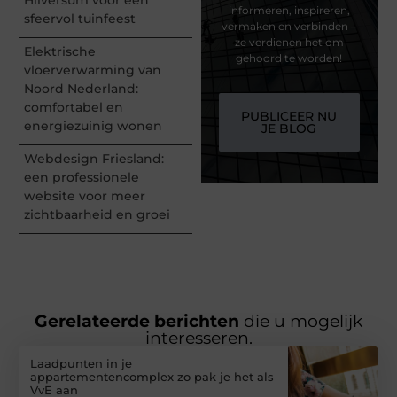
informeren, inspireren,
sfeervol tuinfeest
vermaken en verbinden –
ze verdienen het om
Elektrische
gehoord te worden!
vloerverwarming van
Noord Nederland:
comfortabel en
PUBLICEER NU
energiezuinig wonen
JE BLOG
Webdesign Friesland:
een professionele
website voor meer
zichtbaarheid en groei
Gerelateerde berichten
die u mogelijk
interesseren.
Laadpunten in je
appartementencomplex zo pak je het als
VvE aan