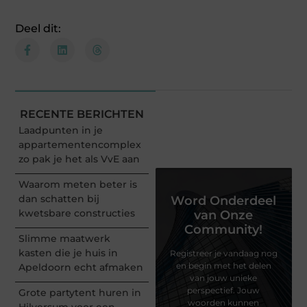
Deel dit:
RECENTE BERICHTEN
Laadpunten in je
appartementencomplex
zo pak je het als VvE aan
Waarom meten beter is
dan schatten bij
Word Onderdeel
kwetsbare constructies
van Onze
Community!
Slimme maatwerk
kasten die je huis in
Registreer je vandaag nog
en begin met het delen
Apeldoorn echt afmaken
van jouw unieke
perspectief. Jouw
Grote partytent huren in
woorden kunnen
Hilversum voor een