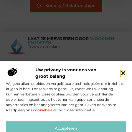
Society / Relationships
LAAT JE MEEVOEREN DOOR
WOORDEN
EN IDEEËN.
Trouwen in Adam
Uw privacy is voor ons van
Vind Ons Hier :
groot belang
Wij gebruiken cookies en vergelijkbare technologieën om inzicht te
krijgen in hoe u onze website gebruikt, zodat we uw ervaring
kunnen verbeteren. Deze cookies worden voor verschillende
doeleinden ingezet, zoals het tonen van gepersonaliseerde
Beroemdheden
Uit de Media
Partners
Over ons
Ons team
advertenties en het analyseren van het gebruik van de website.
Raadpleeg ons
cookiebeleid
voor meer informatie.
Contact
Blog publiceren
Website index
Cookiebeleid (EU)
Goede links inkopen: zo versterk je jouw website op de juiste manier
Linkbuilding geld verdienen: zo maak jij er winst mee
Accepteren