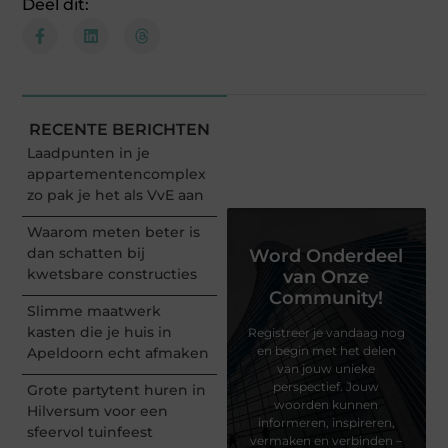
Deel dit:
RECENTE BERICHTEN
Laadpunten in je
appartementencomplex
zo pak je het als VvE aan
Waarom meten beter is
dan schatten bij
Word Onderdeel
kwetsbare constructies
van Onze
Community!
Slimme maatwerk
kasten die je huis in
Registreer je vandaag nog
en begin met het delen
Apeldoorn echt afmaken
van jouw unieke
perspectief. Jouw
Grote partytent huren in
woorden kunnen
Hilversum voor een
informeren, inspireren,
sfeervol tuinfeest
vermaken en verbinden –