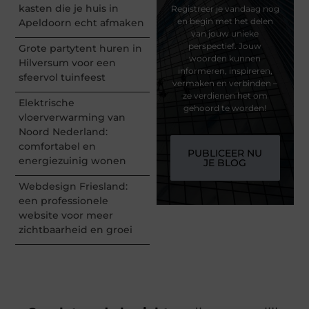
kasten die je huis in
Registreer je vandaag nog
en begin met het delen
Apeldoorn echt afmaken
van jouw unieke
perspectief. Jouw
Grote partytent huren in
woorden kunnen
Hilversum voor een
informeren, inspireren,
sfeervol tuinfeest
vermaken en verbinden –
ze verdienen het om
Elektrische
gehoord te worden!
vloerverwarming van
Noord Nederland:
comfortabel en
PUBLICEER NU
energiezuinig wonen
JE BLOG
Webdesign Friesland:
een professionele
website voor meer
zichtbaarheid en groei