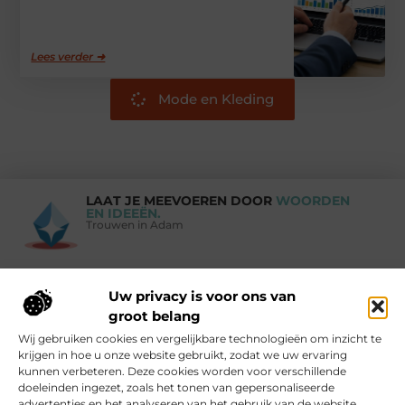
Lees verder ➜
Mode en Kleding
LAAT JE MEEVOEREN DOOR
WOORDEN
EN IDEEËN.
Trouwen in Adam
Uw privacy is voor ons van
Vind Ons Hier :
groot belang
Wij gebruiken cookies en vergelijkbare technologieën om inzicht te
krijgen in hoe u onze website gebruikt, zodat we uw ervaring
kunnen verbeteren. Deze cookies worden voor verschillende
doeleinden ingezet, zoals het tonen van gepersonaliseerde
Beroemdheden
Uit de Media
Partners
Over ons
Ons team
advertenties en het analyseren van het gebruik van de website.