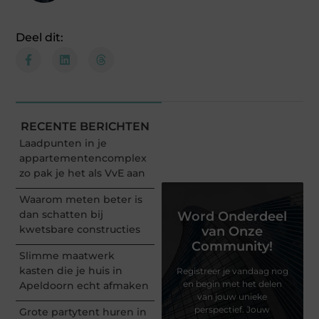
Deel dit:
RECENTE BERICHTEN
Laadpunten in je
appartementencomplex
zo pak je het als VvE aan
Waarom meten beter is
dan schatten bij
Word Onderdeel
kwetsbare constructies
van Onze
Community!
Slimme maatwerk
kasten die je huis in
Registreer je vandaag nog
en begin met het delen
Apeldoorn echt afmaken
van jouw unieke
perspectief. Jouw
Grote partytent huren in