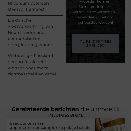
woorden kunnen
Hilversum voor een
informeren, inspireren,
sfeervol tuinfeest
vermaken en verbinden –
ze verdienen het om
Elektrische
gehoord te worden!
vloerverwarming van
Noord Nederland:
comfortabel en
PUBLICEER NU
energiezuinig wonen
JE BLOG
Webdesign Friesland:
een professionele
website voor meer
zichtbaarheid en groei
Gerelateerde berichten
die u mogelijk
interesseren.
Laadpunten in je
appartementencomplex zo pak je het als