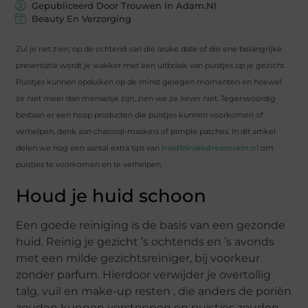
Gepubliceerd Door Trouwen In Adam.nl
Beauty En Verzorging
Zul je net zien; op de ochtend van die leuke date of die ene belangrijke
presentatie wordt je wakker met een uitbraak van puistjes op je gezicht.
Puistjes kunnen opduiken op de minst gelegen momenten en hoewel
ze niet meer dan menselijk zijn, zien we ze liever niet. Tegenwoordig
bestaan er een hoop producten die puistjes kunnen voorkomen of
verhelpen, denk aan charcoal-maskers of pimple patches. In dit artikel
delen we nog een aantal extra tips van
huidkliniekdreamskin.nl
om
puistjes te voorkomen en te verhelpen.
Houd je huid schoon
Een goede reiniging is de basis van een gezonde
huid. Reinig je gezicht ’s ochtends en ’s avonds
met een milde gezichtsreiniger, bij voorkeur
zonder parfum. Hierdoor verwijder je overtollig
talg, vuil en make-up resten , die anders de poriën
zouden kunnen verstoppen en puistjes zouden