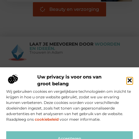
Beauty en verzorging
LAAT JE MEEVOEREN DOOR
WOORDEN
EN IDEEËN.
Trouwen in Adam
Uw privacy is voor ons van
Vind Ons Hier :
groot belang
Wij gebruiken cookies en vergelijkbare technologieën om inzicht te
krijgen in hoe u onze website gebruikt, zodat we uw ervaring
kunnen verbeteren. Deze cookies worden voor verschillende
doeleinden ingezet, zoals het tonen van gepersonaliseerde
Beroemdheden
Uit de Media
Partners
Over ons
Ons team
advertenties en het analyseren van het gebruik van de website.
Raadpleeg ons
cookiebeleid
voor meer informatie.
Contact
Blog publiceren
Website index
Cookiebeleid (EU)
Goede links inkopen: zo versterk je jouw website op de juiste manier
Linkbuilding geld verdienen: zo maak jij er winst mee
Accepteren