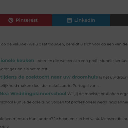
Pinterest
LinkedIn
 op de Veluwe? Als u gaat trouwen, bereidt u zich voor op een van d
sionele keuken
Iedereen die weleens in een professionele keuke
rdt gezien als het minst...
u tijdens de zoektocht naar uw droomhuis
Is het uw droo
elijkheid maken door de makelaars in Portugal van...
e Nea Weddingplannerschool
Wil jij de mooiste bruiloften org
chool kun je de opleiding volgen tot professioneel weddingplanner
eken mensen hun tanden? Je hoort en ziet het vaak. Mensen die h
ijk...