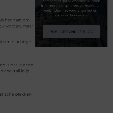
perspectief. Jouw woorden kunnen
informeren, inspireren, vermaken en
verbinden – ze verdienen het om
gehoord te worden!
 als het gaat om
zou worden, maar
PUBLICEER NU JE BLOG
l een prachtige
d is dat je er de
 cocktail in je
astische plekken