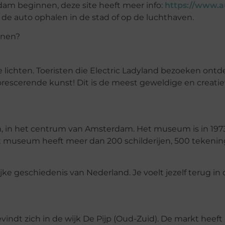
dam beginnen, deze site heeft meer info:
https://www.au
t de auto ophalen in de stad of op de luchthaven.
nnen?
 lichten. Toeristen die Electric Ladyland bezoeken on
uorescerende kunst! Dit is de meest geweldige en creatie
m, in het centrum van Amsterdam. Het museum is in 19
Het museum heeft meer dan 200 schilderijen, 500 tekeni
e geschiedenis van Nederland. Je voelt jezelf terug in d
indt zich in de wijk De Pijp (Oud-Zuid). De markt heef