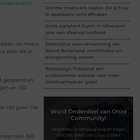
toprio.nl/nl-
Slimme maatwerk kasten die je huis
in Apeldoorn echt afmaken
Grote partytent huren in Hilversum
voor een sfeervol tuinfeest
tdekken de meest
Elektrische vloerverwarming van
Noord Nederland: comfortabel en
ve plek die je
energiezuinig wonen
Webdesign Friesland: een
professionele website voor meer
73 geopend en
zichtbaarheid en groei
ngen en 750
e tijd gaan. De
Word Onderdeel van Onze
Community!
Registreer je vandaag nog en begin
met het delen van jouw unieke
t meer dan 300