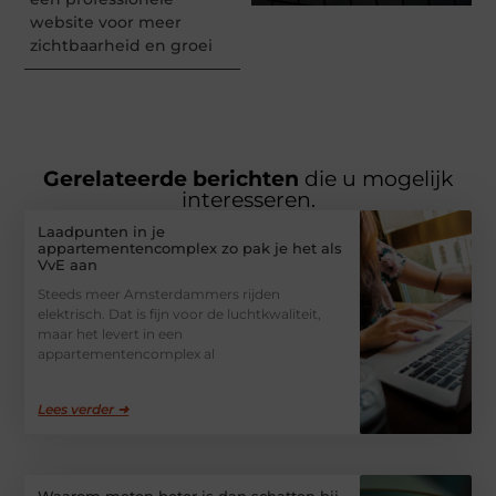
website voor meer
zichtbaarheid en groei
Gerelateerde berichten
die u mogelijk
interesseren.
Laadpunten in je
appartementencomplex zo pak je het als
VvE aan
Steeds meer Amsterdammers rijden
elektrisch. Dat is fijn voor de luchtkwaliteit,
maar het levert in een
appartementencomplex al
Lees verder ➜
Waarom meten beter is dan schatten bij