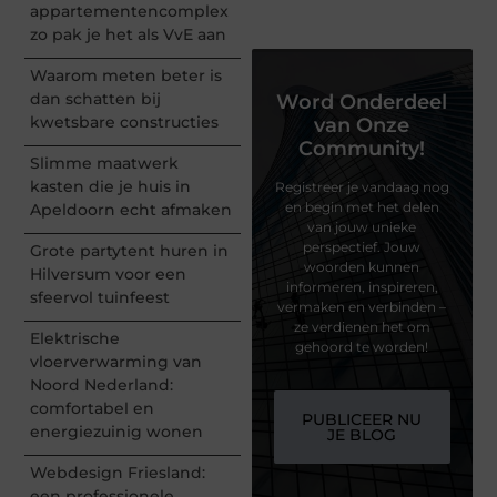
appartementencomplex
zo pak je het als VvE aan
Waarom meten beter is
dan schatten bij
Word Onderdeel
kwetsbare constructies
van Onze
Community!
Slimme maatwerk
kasten die je huis in
Registreer je vandaag nog
en begin met het delen
Apeldoorn echt afmaken
van jouw unieke
perspectief. Jouw
Grote partytent huren in
woorden kunnen
Hilversum voor een
informeren, inspireren,
sfeervol tuinfeest
vermaken en verbinden –
ze verdienen het om
Elektrische
gehoord te worden!
vloerverwarming van
Noord Nederland:
comfortabel en
PUBLICEER NU
energiezuinig wonen
JE BLOG
Webdesign Friesland:
een professionele