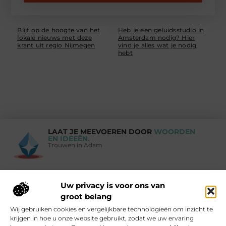
Blijf op de hoogte van het
Heb je een geluidsstudio in
lokale nieuws met deze
Amsterdam nodig? Hier
krant uit regio Nijmegen
vind je alles wat je nodig
hebt
LAAT JE MEEVOEREN DOOR
WOORDEN
EN IDEEËN.
Trouwen in Adam
Uw privacy is voor ons van
Vind Ons Hier :
groot belang
Wij gebruiken cookies en vergelijkbare technologieën om inzicht te
krijgen in hoe u onze website gebruikt, zodat we uw ervaring