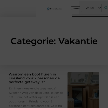
Categorie: Vakantie
Waarom een boot huren in
Friesland voor 2 personen de
perfecte getaway is?
Zin in een weekendje weg met z’n
tweeën? Weg van de drukte, lekker de
natuur in, het water op? Dan is een
boot huren in Friesland voor 2
personen echt een aanrader. Of je nu