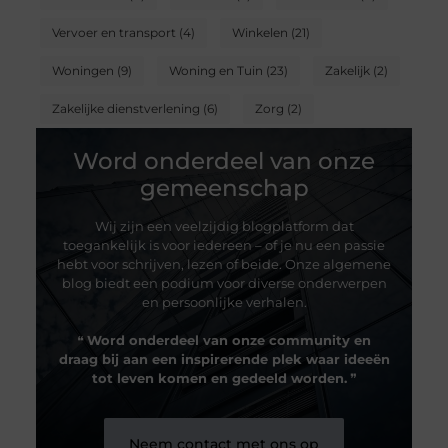
Vervoer en transport
(4)
Winkelen
(21)
Woningen
(9)
Woning en Tuin
(23)
Zakelijk
(2)
Zakelijke dienstverlening
(6)
Zorg
(2)
Word onderdeel van onze
gemeenschap
Wij zijn een veelzijdig blogplatform dat
toegankelijk is voor iedereen – of je nu een passie
hebt voor schrijven, lezen of beide. Onze algemene
blog biedt een podium voor diverse onderwerpen
en persoonlijke verhalen.
❝
Word onderdeel van onze community en
draag bij aan een inspirerende plek waar ideeën
tot leven komen en gedeeld worden.
❞
Neem contact met ons op