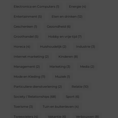
Electronica en Computers
(1)
Energie
(4)
Entertainment
(5)
Eten en drinken
(12)
Geschenken
(1)
Gezondheid
(6)
Groothandel
(5)
Hobby en vrije tijd
(7)
Horeca
(4)
Huishoudelijk
(2)
Industrie
(3)
Internet marketing
(2)
Kinderen
(8)
Management
(2)
Marketing
(3)
Media
(2)
Mode en Kleding
(11)
Muziek
(1)
Particuliere dienstverlening
(2)
Relatie
(10)
Society / Relationships
(68)
Sport
(6)
Toerisme
(3)
Tuin en buitenleven
(4)
Tweewielers
(4)
Vakantie
(6)
Verbouwen
(8)