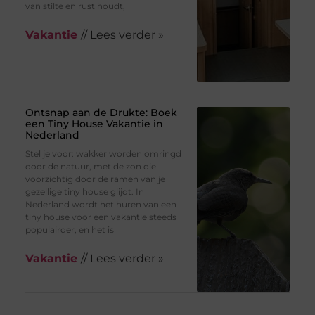
van stilte en rust houdt,
Vakantie
// Lees verder »
Ontsnap aan de Drukte: Boek
een Tiny House Vakantie in
Nederland
Stel je voor: wakker worden omringd
door de natuur, met de zon die
voorzichtig door de ramen van je
gezellige tiny house glijdt. In
Nederland wordt het huren van een
tiny house voor een vakantie steeds
populairder, en het is
Vakantie
// Lees verder »