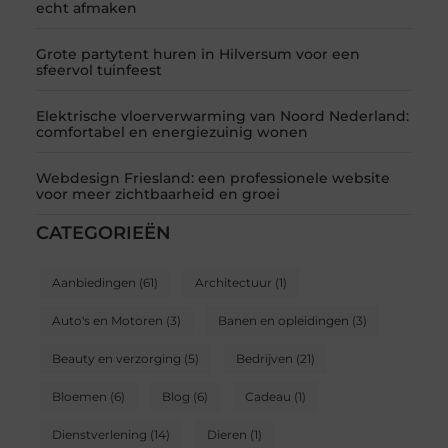
echt afmaken
Grote partytent huren in Hilversum voor een
sfeervol tuinfeest
Elektrische vloerverwarming van Noord Nederland:
comfortabel en energiezuinig wonen
Webdesign Friesland: een professionele website
voor meer zichtbaarheid en groei
CATEGORIEËN
Aanbiedingen
(61)
Architectuur
(1)
Auto's en Motoren
(3)
Banen en opleidingen
(3)
Beauty en verzorging
(5)
Bedrijven
(21)
Bloemen
(6)
Blog
(6)
Cadeau
(1)
Dienstverlening
(14)
Dieren
(1)