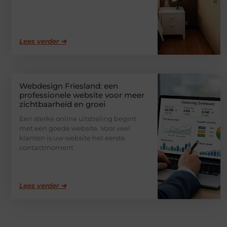
Lees verder ➜
Webdesign Friesland: een
professionele website voor meer
zichtbaarheid en groei
Een sterke online uitstraling begint
met een goede website. Voor veel
klanten is uw website het eerste
contactmoment
Lees verder ➜