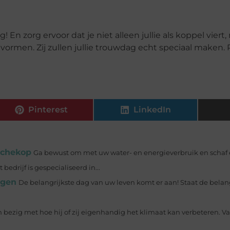
ag! En zorg ervoor dat je niet alleen jullie als koppel viert
g vormen. Zij zullen jullie trouwdag echt speciaal maken.
Pinterest
LinkedIn
uchekop
Ga bewust om met uw water- en energieverbruik en schaf 
drijf is gespecialiseerd in...
egen
De belangrijkste dag van uw leven komt er aan! Staat de belan
bezig met hoe hij of zij eigenhandig het klimaat kan verbeteren. V