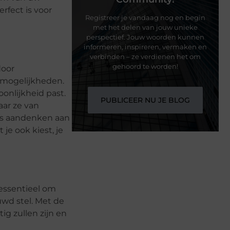
erfect is voor
Registreer je vandaag nog en begin
met het delen van jouw unieke
perspectief. Jouw woorden kunnen
informeren, inspireren, vermaken en
verbinden – ze verdienen het om
gehoord te worden!
door
e mogelijkheden.
oonlijkheid past.
PUBLICEER NU JE BLOG
aar ze van
ls aandenken aan
je ook kiest, je
 essentieel om
ouwd stel. Met de
ig zullen zijn en