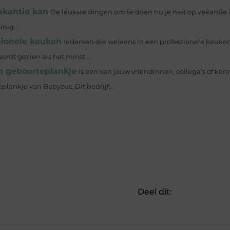
akantie kan
De leukste dingen om te doen nu je niet op vakantie 
ig....
sionele keuken
Iedereen die weleens in een professionele keuke
rdt gezien als het minst...
n geboorteplankje
Is een van jouw vriendinnen, collega’s of ke
lankje van Babyzus. Dit bedrijf...
Deel dit: