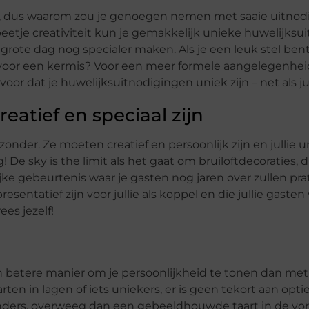
en, dus waarom zou je genoegen nemen met saaie uitnod
eetje creativiteit kun je gemakkelijk unieke huwelijks
grote dag nog specialer maken. Als je een leuk stel ben
es voor een kermis? Voor een meer formele aangelegenhei
voor dat je huwelijksuitnodigingen uniek zijn – net als jull
eatief en speciaal zijn
onder. Ze moeten creatief en persoonlijk zijn en jullie un
! De sky is the limit als het gaat om bruiloftdecoraties, 
ijke gebeurtenis waar je gasten nog jaren over zullen pra
esentatief zijn voor jullie als koppel en die jullie gasten
ees jezelf!
een betere manier om je persoonlijkheid te tonen dan me
rten in lagen of iets uniekers, er is geen tekort aan opti
ijzonders, overweeg dan een gebeeldhouwde taart in de v