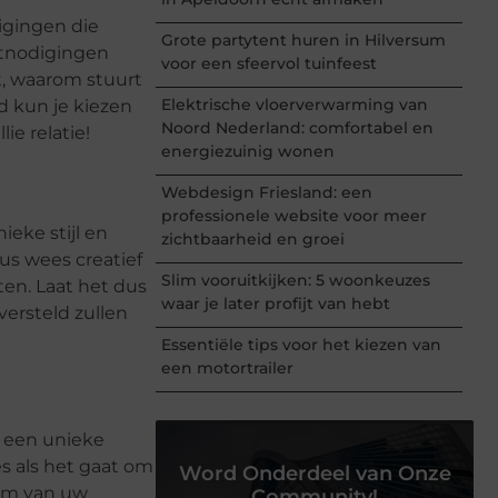
igingen die
Grote partytent huren in Hilversum
uitnodigingen
voor een sfeervol tuinfeest
t, waarom stuurt
Elektrische vloerverwarming van
d kun je kiezen
Noord Nederland: comfortabel en
ie relatie!
energiezuinig wonen
Webdesign Friesland: een
professionele website voor meer
ieke stijl en
zichtbaarheid en groei
dus wees creatief
Slim vooruitkijken: 5 woonkeuzes
ten. Laat het dus
waar je later profijt van hebt
 versteld zullen
Essentiële tips voor het kiezen van
een motortrailer
t een unieke
es als het gaat om
Word Onderdeel van Onze
orm van uw
Community!