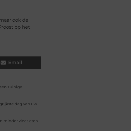
, maar ook de
 Proost op het
Email
een zuinige
grijkste dag van uw
an minder vlees eten