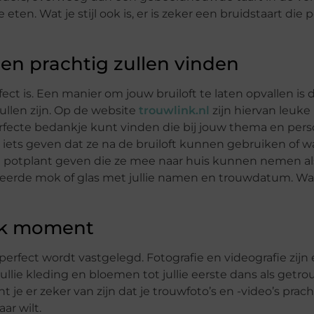
 eten. Wat je stijl ook is, er is zeker een bruidstaart die p
en prachtig zullen vinden
erfect is. Een manier om jouw bruiloft te laten opvallen is 
ullen zijn. Op de website
trouwlink.nl
zijn hiervan leuk
 perfecte bedankje kunt vinden die bij jouw thema en pers
 iets geven dat ze na de bruiloft kunnen gebruiken of w
en potplant geven die ze mee naar huis kunnen nemen a
iseerde mok of glas met jullie namen en trouwdatum. Wat 
elk moment
perfect wordt vastgelegd. Fotografie en videografie zijn
n jullie kleding en bloemen tot jullie eerste dans als getr
 je er zeker van zijn dat je trouwfoto’s en -video’s pracht
ar wilt.