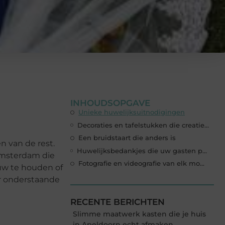
INHOUDSOPGAVE
Unieke huwelijksuitnodigingen
Decoraties en tafelstukken die creatief en speciaal zijn
Een bruidstaart die anders is
n van de rest.
Huwelijksbedankjes die uw gasten prachtig zullen vinden
 Amsterdam die
Fotografie en videografie van elk moment
ouw te houden of
er onderstaande
RECENTE BERICHTEN
Slimme maatwerk kasten die je huis
in Apeldoorn echt afmaken