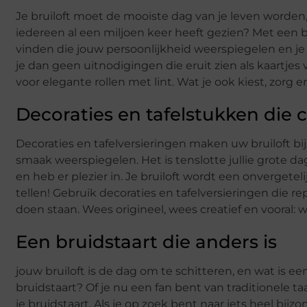
Je bruiloft moet de mooiste dag van je leven word
iedereen al een miljoen keer heeft gezien? Met een b
vinden die jouw persoonlijkheid weerspiegelen en je 
je dan geen uitnodigingen die eruit zien als kaartj
voor elegante rollen met lint. Wat je ook kiest, zorg er
Decoraties en tafelstukken die cr
Decoraties en tafelversieringen maken uw bruiloft bijz
smaak weerspiegelen. Het is tenslotte jullie grote dag
en heb er plezier in. Je bruiloft wordt een onvergetel
tellen! Gebruik decoraties en tafelversieringen die repr
doen staan. Wees origineel, wees creatief en vooral: w
Een bruidstaart die anders is
jouw bruiloft is de dag om te schitteren, en wat is 
bruidstaart? Of je nu een fan bent van traditionele taa
je bruidstaart. Als je op zoek bent naar iets heel b