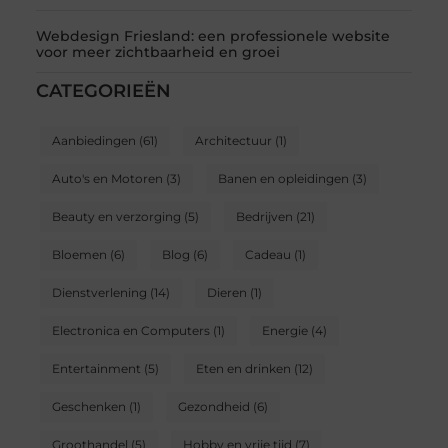
Webdesign Friesland: een professionele website
voor meer zichtbaarheid en groei
CATEGORIEËN
Aanbiedingen
(61)
Architectuur
(1)
Auto's en Motoren
(3)
Banen en opleidingen
(3)
Beauty en verzorging
(5)
Bedrijven
(21)
Bloemen
(6)
Blog
(6)
Cadeau
(1)
Dienstverlening
(14)
Dieren
(1)
Electronica en Computers
(1)
Energie
(4)
Entertainment
(5)
Eten en drinken
(12)
Geschenken
(1)
Gezondheid
(6)
Groothandel
(5)
Hobby en vrije tijd
(7)