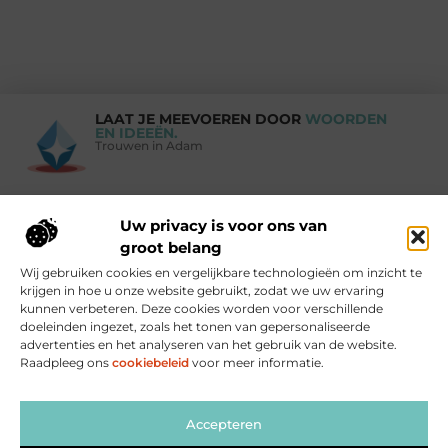
LAAT JE MEEVOEREN DOOR
WOORDEN
EN IDEEËN.
Trouwen in Adam
Uw privacy is voor ons van
Vind Ons Hier :
groot belang
Wij gebruiken cookies en vergelijkbare technologieën om inzicht te
krijgen in hoe u onze website gebruikt, zodat we uw ervaring
kunnen verbeteren. Deze cookies worden voor verschillende
doeleinden ingezet, zoals het tonen van gepersonaliseerde
Beroemdheden
Uit de Media
Partners
Over ons
Ons team
advertenties en het analyseren van het gebruik van de website.
Contact
Blog publiceren
Website index
Cookiebeleid (EU)
Raadpleeg ons
cookiebeleid
voor meer informatie.
Goede links inkopen: zo versterk je jouw website op de juiste manier
Linkbuilding geld verdienen: zo maak jij er winst mee
Accepteren