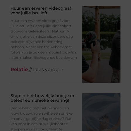
Huur een ervaren videograaf
voor jullie bruiloft
Huur een ervaren videograaf voor
jullie bruiloft Gaan jullie binnenkort
trouwen? Gefeliciteerd! Natuurlijk
willen jullie van deze bijzondere dag
ook een blijvende herinnering
hebben. Naast een trouwboek met
foto’s kun je ook een mooie trouwfilm
laten maken. Bewegende beelden zijn
Relatie
// Lees verder »
Stap in het huwelijksbootje en
beleef een unieke ervaring!
Ben je bezig met het plannen van
jouw trouwdag en wil je een unieke
en onvergetelijke dag creëren? Dat
kan door in een huwelijksboot te
stappen en daar jouw feest te