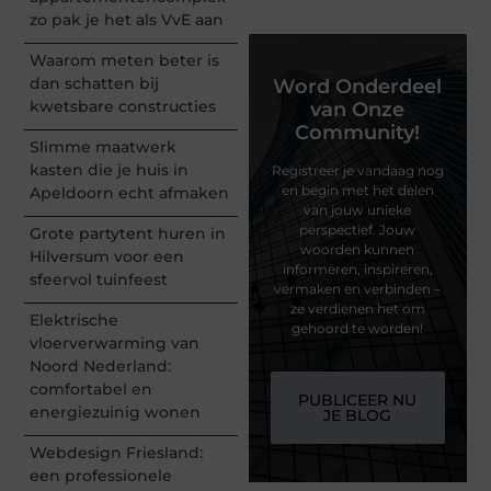
zo pak je het als VvE aan
Waarom meten beter is
dan schatten bij
Word Onderdeel
kwetsbare constructies
van Onze
Community!
Slimme maatwerk
kasten die je huis in
Registreer je vandaag nog
en begin met het delen
Apeldoorn echt afmaken
van jouw unieke
perspectief. Jouw
Grote partytent huren in
woorden kunnen
Hilversum voor een
informeren, inspireren,
sfeervol tuinfeest
vermaken en verbinden –
ze verdienen het om
Elektrische
gehoord te worden!
vloerverwarming van
Noord Nederland:
comfortabel en
PUBLICEER NU
energiezuinig wonen
JE BLOG
Webdesign Friesland:
een professionele