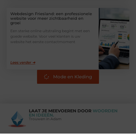
Webdesign Friesland: een professionele
website voor meer zichtbaarheid en
groei
Een sterke online uitstraling begint met een
goede website. Voor veel klanten is uw
website het eerste contactmoment
Lees verder ➜
Mode en Kleding
LAAT JE MEEVOEREN DOOR
WOORDEN
EN IDEEËN.
Trouwen in Adam