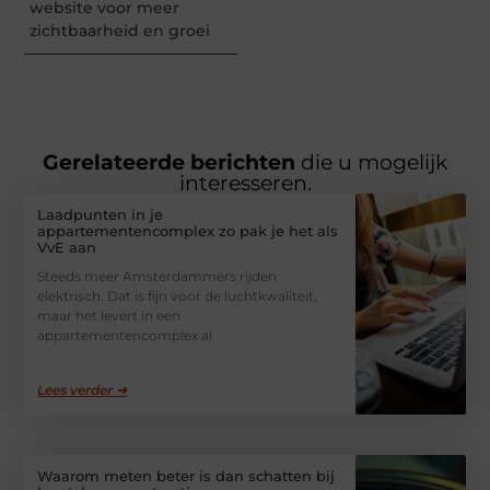
website voor meer
zichtbaarheid en groei
Gerelateerde berichten
die u mogelijk
interesseren.
Laadpunten in je
appartementencomplex zo pak je het als
VvE aan
Steeds meer Amsterdammers rijden
elektrisch. Dat is fijn voor de luchtkwaliteit,
maar het levert in een
appartementencomplex al
Lees verder ➜
Waarom meten beter is dan schatten bij