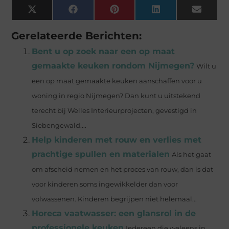
X
Facebook
Pinterest
LinkedIn
Email
(Twitter)
Gerelateerde Berichten:
Bent u op zoek naar een op maat
gemaakte keuken rondom Nijmegen?
Wilt u
een op maat gemaakte keuken aanschaffen voor u
woning in regio Nijmegen? Dan kunt u uitstekend
terecht bij Welles Interieurprojecten, gevestigd in
Siebengewald....
Help kinderen met rouw en verlies met
prachtige spullen en materialen
Als het gaat
om afscheid nemen en het proces van rouw, dan is dat
voor kinderen soms ingewikkelder dan voor
volwassenen. Kinderen begrijpen niet helemaal...
Horeca vaatwasser: een glansrol in de
professionele keuken
Iedereen die weleens in