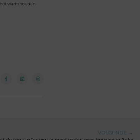
or het warmhouden
VOLGENDE →
ot de taart: alles wat je moet weten over trouwen in Italië