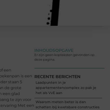
INHOUDSOPGAVE
Er zijn geen kopteksten gevonden op
deze pagina.
of een
koekenpan is een
RECENTE BERICHTEN
der staan 5
Laadpunten in je
n de grote
appartementencomplex zo pak je
het als VvE aan
n een glad
ang te zijn voor
Waarom meten beter is dan
kervaring Met een
schatten bij kwetsbare constructies