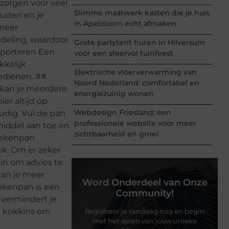
 zorgen voor veel
Slimme maatwerk kasten die je huis
ouden en je
in Apeldoorn echt afmaken
 meer
deling, waardoor
Grote partytent huren in Hilversum
sporteren Een
voor een sfeervol tuinfeest
kkelijk
Elektrische vloerverwarming van
bedienen. ##
Noord Nederland: comfortabel en
 kan je meerdere
energiezuinig wonen
er altijd op
Webdesign Friesland: een
dig. Vul de pan
professionele website voor meer
middel aan toe en
zichtbaarheid en groei
koekenpan
k. Om er zeker
kin om advies te
kan je meer
Word Onderdeel van Onze
ekenpan is een
Community!
 vermindert je
en kokkins om
Registreer je vandaag nog en begin
met het delen van jouw unieke