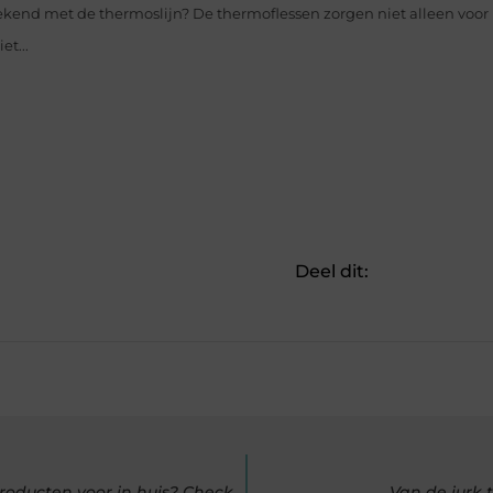
 bekend met de thermoslijn? De thermoflessen zorgen niet alleen vo
t...
Deel dit:
Op zoek naar de laatste Oyoy, Urban Cotton of HKliving producten voor in huis? Check www.deens.nl.
Van de jurk t