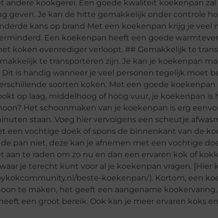
et andere kookgerei. Een goede kwaliteit koekenpan zal
 geven. Je kan de hitte gemakkelijk onder controle h
derde kans op brand Met een koekenpan krijg je veel
 verminderd. Een koekenpan heeft een goede warmtever
et koken evenrediger verloopt. ## Gemakkelijk te tran
akkelijk te transporteren zijn. Je kan je koekenpan ma
g. Dit is handig wanneer je veel personen tegelijk moet 
 verschillende soorten koken. Met een goede koekenpan
ookt op laag, middelhoog of hoog vuur, je koekenpan is hi
hoon? Het schoonmaken van je koekenpan is erg eenvou
inuten staan. Voeg hier vervolgens een scheutje afwas
 met een vochtige doek of spons de binnenkant van de 
de pan niet, deze kan je afnemen met een vochtige doe
s het aan te raden om zo nu en dan een ervaren kok of kok
aar je terecht kunt voor al je koekenpan vragen. [Hier 
bbykokcommunity.nl/beste-koekenpan/). Kortom, een ko
schoon te maken, het geeft een aangename kookervaring,
 heeft een groot bereik. Ook kan je meer ervaren koks 