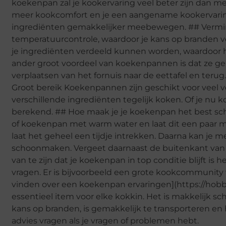
koekenpan zal je kookervaring veel beter zijn dan m
meer kookcomfort en je een aangename kookervaring
ingrediënten gemakkelijker meebewegen. ## Vermin
temperatuurcontrole, waardoor je kans op branden
je ingrediënten verdeeld kunnen worden, waardoor h
ander groot voordeel van koekenpannen is dat ze gem
verplaatsen van het fornuis naar de eettafel en teru
Groot bereik Koekenpannen zijn geschikt voor veel
verschillende ingrediënten tegelijk koken. Of je nu k
berekend. ## Hoe maak je je koekenpan het best sc
of koekenpan met warm water en laat dit een paar m
laat het geheel een tijdje intrekken. Daarna kan je
schoonmaken. Vergeet daarnaast de buitenkant van 
van te zijn dat je koekenpan in top conditie blijft i
vragen. Er is bijvoorbeeld een grote kookcommunity w
vinden over een koekenpan ervaringen](https://ho
essentieel item voor elke kokkin. Het is makkelijk 
kans op branden, is gemakkelijk te transporteren en
advies vragen als je vragen of problemen hebt.