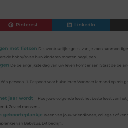
Pinterest
LinkedIn
gen met fietsen
De avontuurlijke geest van je zoon aanmoedige
rs de hobby’s van hun kinderen moeten begrijpen....
egen
De belangrijkste dag van uw leven komt er aan! Staat de belan
n één persoon 1. Paspoort voor huisdieren Wanneer iemand op reis gaa
het jaar wordt
‍ Hoe jouw volgende feest het beste feest van het
nend. Zoveel mensen...
n geboorteplankje
Is een van jouw vriendinnen, collega’s of ke
lankje van Babyzus. Dit bedrijf...