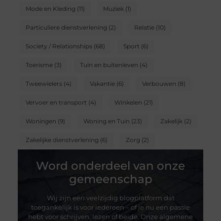
Mode en Kleding
(11)
Muziek
(1)
Particuliere dienstverlening
(2)
Relatie
(10)
Society / Relationships
(68)
Sport
(6)
Toerisme
(3)
Tuin en buitenleven
(4)
Tweewielers
(4)
Vakantie
(6)
Verbouwen
(8)
Vervoer en transport
(4)
Winkelen
(21)
Woningen
(9)
Woning en Tuin
(23)
Zakelijk
(2)
Zakelijke dienstverlening
(6)
Zorg
(2)
Word onderdeel van onze
gemeenschap
Wij zijn een veelzijdig blogplatform dat
toegankelijk is voor iedereen – of je nu een passie
hebt voor schrijven, lezen of beide. Onze algemene