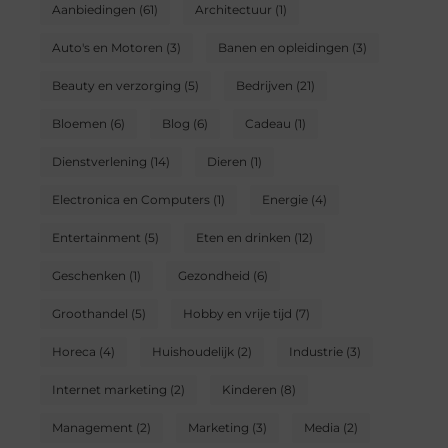
Aanbiedingen
(61)
Architectuur
(1)
Auto's en Motoren
(3)
Banen en opleidingen
(3)
Beauty en verzorging
(5)
Bedrijven
(21)
Bloemen
(6)
Blog
(6)
Cadeau
(1)
Dienstverlening
(14)
Dieren
(1)
Electronica en Computers
(1)
Energie
(4)
Entertainment
(5)
Eten en drinken
(12)
Geschenken
(1)
Gezondheid
(6)
Groothandel
(5)
Hobby en vrije tijd
(7)
Horeca
(4)
Huishoudelijk
(2)
Industrie
(3)
Internet marketing
(2)
Kinderen
(8)
Management
(2)
Marketing
(3)
Media
(2)