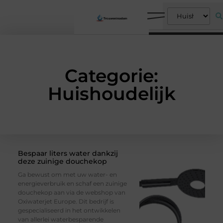
Categorie:
Huishoudelijk
Bespaar liters water dankzij
deze zuinige douchekop
Ga bewust om met uw water- en
energieverbruik en schaf een zuinige
douchekop aan via de webshop van
Oxiwaterjet Europe. Dit bedrijf is
gespecialiseerd in het ontwikkelen
van allerlei waterbesparende