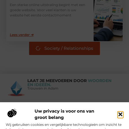
Een sterke online uitstraling begint met een
goede website. Voor veel klanten is uw
website het eerste contactmoment
Lees verder ➜
Society / Relationships
LAAT JE MEEVOEREN DOOR
WOORDEN
EN IDEEËN.
Trouwen in Adam
Uw privacy is voor ons van
Vind Ons Hier :
groot belang
Wij gebruiken cookies en vergelijkbare technologieën om inzicht te