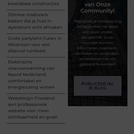
kwetsbare constructies
van Onze
Community!
Slimme maatwerk
kasten die je huis in
Registreer je vandaag nog
en begin met het delen
Apeldoorn echt afmaken
van jouw unieke
perspectief. Jouw
Grote partytent huren in
woorden kunnen
Hilversum voor een
informeren, inspireren,
sfeervol tuinfeest
vermaken en verbinden –
ze verdienen het om
Elektrische
gehoord te worden!
vloerverwarming van
Noord Nederland:
comfortabel en
PUBLICEER NU
energiezuinig wonen
JE BLOG
Webdesign Friesland:
een professionele
website voor meer
zichtbaarheid en groei